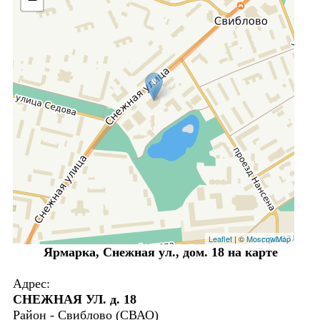
Leaflet
| ©
MoscowMap
Ярмарка, Снежная ул., дом. 18 на карте
Адрес:
СНЕЖНАЯ УЛ. д. 18
Район - Свиблово (СВАО)