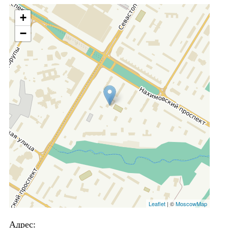
+
−
Leaflet
| ©
MoscowMap
Адрес: