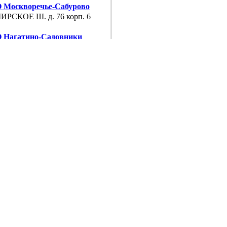
Москворечье-Сабурово
РСКОЕ Ш. д. 76 корп. 6
Нагатино-Садовники
АВСКОЕ Ш. д. 47 к. 4
Нагатинский
МЕНСКАЯ УЛ. д. 11
 Нагорный
АВСКОЕ Ш. д. 47 к. 4
Орехово-Борисово
ДЕДОВСКАЯ УЛ. д. 22 корп. 2
 Царицыно
ЕРЕВА УЛ. д. 13
 Чертаново
ПРОВОД УЛ. д. 6