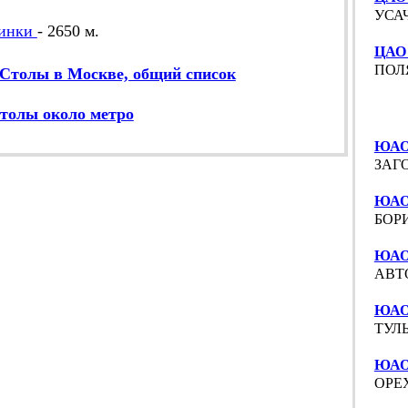
УСАЧ
инки
- 2650 м.
ЦАО
ПОЛЯ
Столы в Москве, общий список
толы около метро
ЮАО
ЗАГО
ЮАО 
БОРИ
ЮАО
АВТО
ЮАО
ТУЛЬ
ЮАО
ОРЕХ