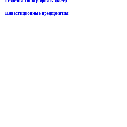
Геодезия Топография Кадастр
Инвестиционные предприятия
Лизинговые компании
Бизнес-школы
Центры повышения квалификации
Технопарки
Промкомплексы
Энергетические предприятия
Медицина в Москве