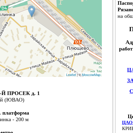
Паспо
Рязан
на об
П
Ад
работ
Ц
Leaflet
| ©
MoscowMap
З
Й ПРОСЕК д. 1
кий (ЮВАО)
. платформа
Ц
инка - 200 м
ЦАО
КРИВ
метро