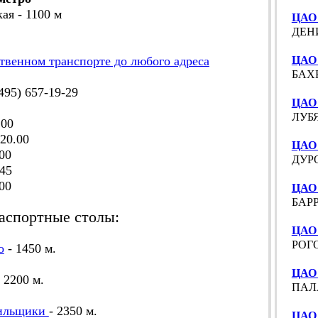
кая - 1100 м
ЦАО 
ДЕНИ
твенном транспорте до любого адреса
ЦАО 
БАХР
95) 657-19-29
ЦАО 
ЛУБЯ
.00
20.00
ЦАО
00
ДУРО
45
00
ЦАО 
БАРР
аспортные столы:
ЦАО 
РОГО
о
- 1450 м.
ЦАО 
- 2200 м.
ПАЛА
ильщики
- 2350 м.
ЦАО