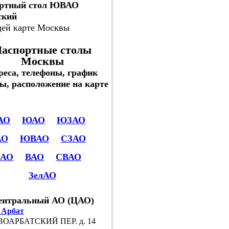
ртный стол ЮВАО
ский
щей карте Москвы
аспортные столы
Москвы
реса, телефоны, график
ы, расположение на карте
АО
ЮАО
ЮЗАО
АО
ЮВАО
СЗАО
САО
ВАО
СВАО
ЗелАО
ентральный АО (ЦАО)
 Арбат
ОАРБАТСКИЙ ПЕР. д. 14