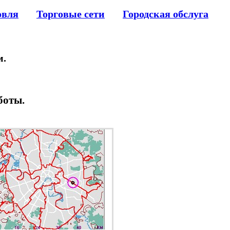
овля
Торговые сети
Городская обслуга
м.
боты.