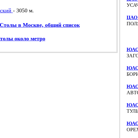
УСАЧ
вский
- 3050 м.
ЦАО
ПОЛЯ
Столы в Москве, общий список
толы около метро
ЮАО
ЗАГО
ЮАО 
БОРИ
ЮАО
АВТО
ЮАО
ТУЛЬ
ЮАО
ОРЕХ