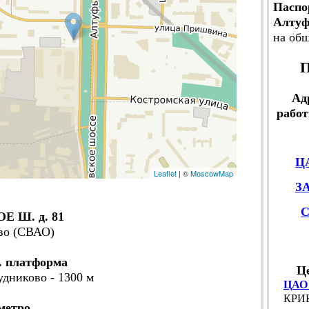
Паспо
Алтуф
на об
П
Ад
работ
Ц
Leaflet
| ©
MoscowMap
З
 Ш. д. 81
во (СВАО)
. платформа
Ц
удниково - 1300 м
ЦАО
КРИВ
метро