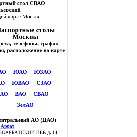
ртный стол СВАО
ьевский
щей карте Москвы
аспортные столы
Москвы
реса, телефоны, график
ы, расположение на карте
АО
ЮАО
ЮЗАО
АО
ЮВАО
СЗАО
САО
ВАО
СВАО
ЗелАО
ентральный АО (ЦАО)
 Арбат
ОАРБАТСКИЙ ПЕР. д. 14