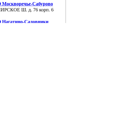
Москворечье-Сабурово
РСКОЕ Ш. д. 76 корп. 6
Нагатино-Садовники
АВСКОЕ Ш. д. 47 к. 4
Нагатинский
МЕНСКАЯ УЛ. д. 11
 Нагорный
АВСКОЕ Ш. д. 47 к. 4
Орехово-Борисово
ДЕДОВСКАЯ УЛ. д. 22 корп. 2
 Царицыно
ЕРЕВА УЛ. д. 13
 Чертаново
ПРОВОД УЛ. д. 6