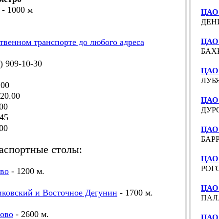
 - 1000 м
ЦАО 
ДЕНИ
твенном транспорте до любого адреса
ЦАО 
БАХР
 909-10-30
ЦАО 
ЛУБЯ
.00
20.00
ЦАО
00
ДУРО
45
00
ЦАО 
БАРР
аспортные столы:
ЦАО 
РОГО
во
- 1200 м.
ЦАО 
ковский и Восточное Дегунин
- 1700 м.
ПАЛА
ово
- 2600 м.
ЦАО