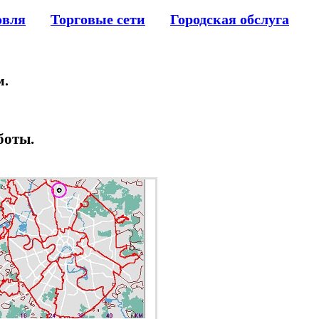
овля
Торговые сети
Городская обслуга
м.
боты.