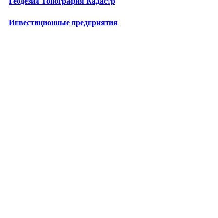
Геодезия Топография Кадастр
Инвестиционные предприятия
Лизинговые компании
Бизнес-школы
Центры повышения квалификации
Технопарки
Промкомплексы
Энергетические предприятия
Медицина в Москве