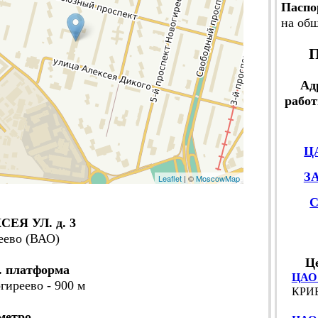
Паспо
на об
П
Ад
работ
Ц
З
Leaflet
| ©
MoscowMap
ЕЯ УЛ. д. 3
еево (ВАО)
Ц
. платформа
ЦАО
гиреево - 900 м
КРИВ
метро