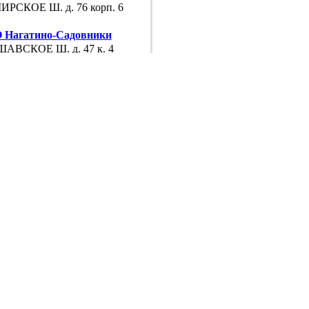
РСКОЕ Ш. д. 76 корп. 6
Нагатино-Садовники
АВСКОЕ Ш. д. 47 к. 4
Нагатинский
МЕНСКАЯ УЛ. д. 11
 Нагорный
АВСКОЕ Ш. д. 47 к. 4
Орехово-Борисово
ДЕДОВСКАЯ УЛ. д. 22 корп. 2
 Царицыно
ЕРЕВА УЛ. д. 13
 Чертаново
ПРОВОД УЛ. д. 6
-Западный АО (ЮЗАО)