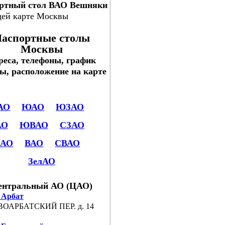
ртный стол ВАО Вешняки
щей карте Москвы
аспортные столы
Москвы
реса, телефоны, график
ы, расположение на карте
АО
ЮАО
ЮЗАО
АО
ЮВАО
СЗАО
САО
ВАО
СВАО
ЗелАО
ентральный АО (ЦАО)
 Арбат
ОАРБАТСКИЙ ПЕР. д. 14