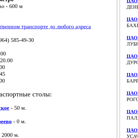
ЦАО 
во - 600 м
ДЕНИ
ЦАО 
БАХР
твенном транспорте до любого адреса
ЦАО 
64) 585-49-30
ЛУБЯ
.00
ЦАО
20.00
ДУРО
00
45
ЦАО 
00
БАРР
аспортные столы:
ЦАО 
РОГО
ское
- 50 м.
ЦАО 
ПАЛА
еево
- 0 м.
ЦАО
- 2000 м.
УСАЧ