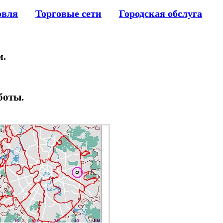
овля
Торговые сети
Городская обслуга
м.
боты.