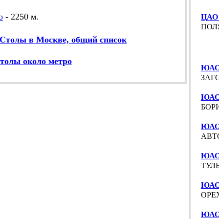
о
- 2250 м.
ЦАО
ПОЛЯ
Столы в Москве, общий список
толы около метро
ЮАО
ЗАГО
ЮАО 
БОРИ
ЮАО
АВТО
ЮАО
ТУЛЬ
ЮАО
ОРЕХ
ЮАО 