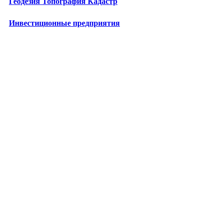
Геодезия Топография Кадастр
Инвестиционные предприятия
Лизинговые компании
Бизнес-школы
Центры повышения квалификации
Технопарки
Промкомплексы
Энергетические предприятия
Медицина в Москве