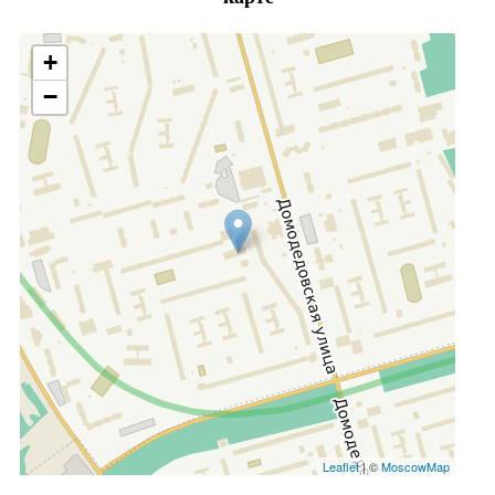
+
−
Leaflet
| ©
MoscowMap