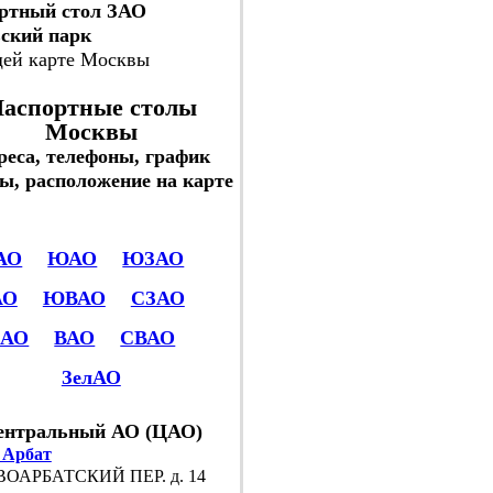
ртный стол ЗАО
ский парк
щей карте Москвы
аспортные столы
Москвы
реса, телефоны, график
ы, расположение на карте
АО
ЮАО
ЮЗАО
АО
ЮВАО
СЗАО
САО
ВАО
СВАО
ЗелАО
ентральный АО (ЦАО)
 Арбат
ОАРБАТСКИЙ ПЕР. д. 14