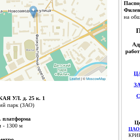
Паспо
Филев
на об
П
Ад
работ
Ц
Leaflet
| ©
MoscowMap
З
 УЛ. д. 25 к. 1
ий парк (ЗАО)
. платформа
Ц
 - 1300 м
ЦАО
КРИВ
метро