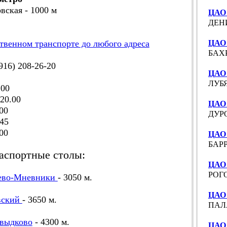
овская - 1000 м
ЦАО 
ДЕНИ
твенном транспорте до любого адреса
ЦАО 
БАХР
16) 208-26-20
ЦАО 
ЛУБЯ
.00
20.00
ЦАО
00
ДУРО
45
00
ЦАО 
БАРР
аспортные столы:
ЦАО 
РОГО
ево-Мневники
- 3050 м.
ЦАО 
вский
- 3650 м.
ПАЛА
выдково
- 4300 м.
ЦАО