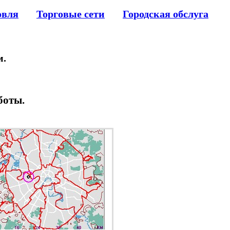
овля
Торговые сети
Городская обслуга
м.
боты.