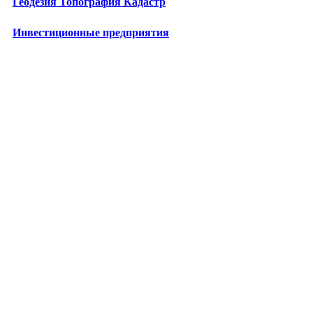
Геодезия Топография Кадастр
Инвестиционные предприятия
Лизинговые компании
Бизнес-школы
Центры повышения квалификации
Технопарки
Промкомплексы
Энергетические предприятия
Медицина в Москве