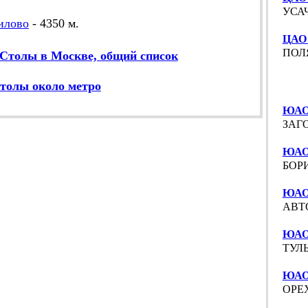
УСАЧ
илово
- 4350 м.
ЦАО
ПОЛЯ
Столы в Москве, общий список
толы около метро
ЮАО
ЗАГО
ЮАО 
БОРИ
ЮАО
АВТО
ЮАО
ТУЛЬ
ЮАО
ОРЕХ