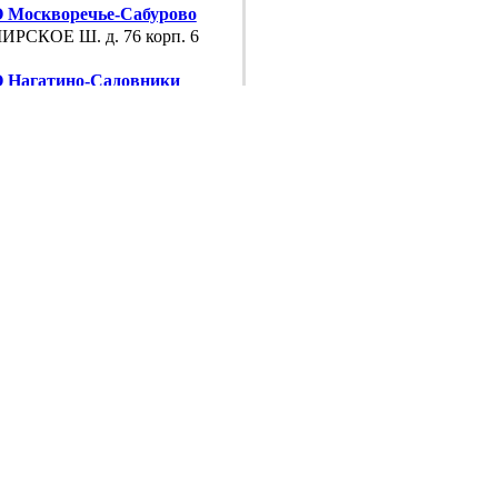
Москворечье-Сабурово
РСКОЕ Ш. д. 76 корп. 6
Нагатино-Садовники
АВСКОЕ Ш. д. 47 к. 4
Нагатинский
МЕНСКАЯ УЛ. д. 11
 Нагорный
АВСКОЕ Ш. д. 47 к. 4
Орехово-Борисово
ДЕДОВСКАЯ УЛ. д. 22 корп. 2
 Царицыно
ЕРЕВА УЛ. д. 13
 Чертаново
ПРОВОД УЛ. д. 6