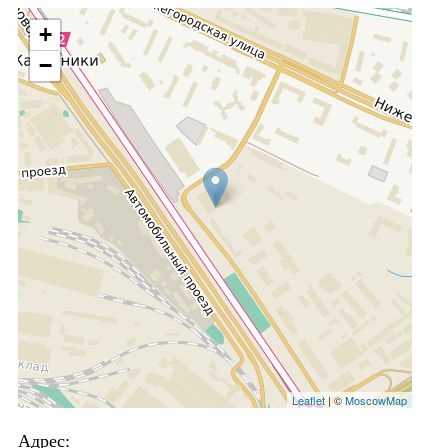
+
−
Leaflet
| ©
MoscowMap
Адрес: