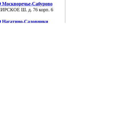
Москворечье-Сабурово
РСКОЕ Ш. д. 76 корп. 6
Нагатино-Садовники
АВСКОЕ Ш. д. 47 к. 4
Нагатинский
МЕНСКАЯ УЛ. д. 11
 Нагорный
АВСКОЕ Ш. д. 47 к. 4
Орехово-Борисово
ДЕДОВСКАЯ УЛ. д. 22 корп. 2
 Царицыно
ЕРЕВА УЛ. д. 13
 Чертаново
ПРОВОД УЛ. д. 6