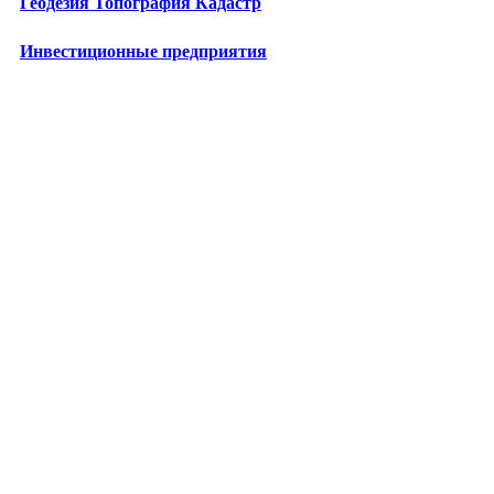
Геодезия Топография Кадастр
Инвестиционные предприятия
Лизинговые компании
Бизнес-школы
Центры повышения квалификации
Технопарки
Промкомплексы
Энергетические предприятия
Медицина в Москве