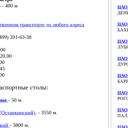
 - 400 м
ЦАО 
ДЕНИ
твенном транспорте до любого адреса
ЦАО 
БАХР
99) 201-63-38
ЦАО 
ЛУБЯ
.00
20.00
ЦАО
00
ДУРО
45
00
ЦАО 
БАРР
аспортные столы:
ЦАО 
РОГО
ное
- 50 м.
ЦАО 
Останкинский),
- 3550 м.
ПАЛА
ский
- 3800 м.
ЦАО