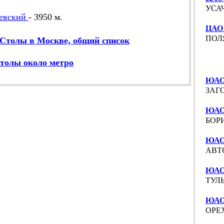
УСАЧ
евский
- 3950 м.
ЦАО
ПОЛЯ
Столы в Москве, общий список
толы около метро
ЮАО
ЗАГО
ЮАО 
БОРИ
ЮАО
АВТО
ЮАО
ТУЛЬ
ЮАО
ОРЕХ