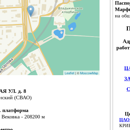
Паспо
Марф
на об
П
Ад
работ
Ц
Leaflet
| ©
MoscowMap
З
 УЛ. д. 8
инский (СВАО)
. платформа
Ц
 Вековка - 208200 м
ЦАО
КРИВ
метро