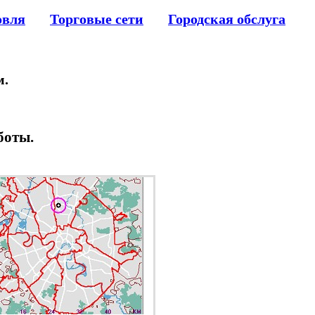
овля
Торговые сети
Городская обслуга
м.
боты.