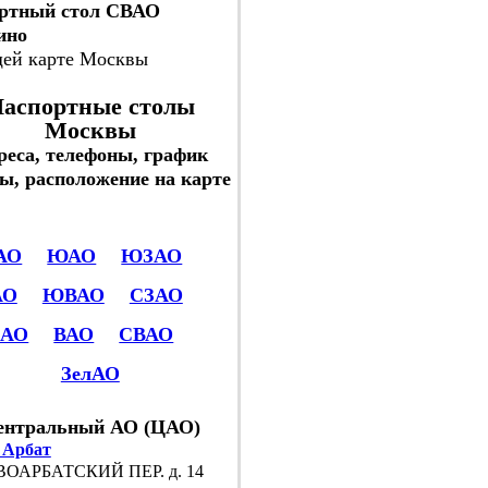
ртный стол СВАО
ино
щей карте Москвы
аспортные столы
Москвы
реса, телефоны, график
ы, расположение на карте
АО
ЮАО
ЮЗАО
АО
ЮВАО
СЗАО
САО
ВАО
СВАО
ЗелАО
ентральный АО (ЦАО)
 Арбат
ОАРБАТСКИЙ ПЕР. д. 14