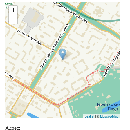
+
−
Leaflet
| ©
MoscowMap
Адрес: