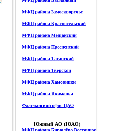
МФЦ района Басманный
p
МФЦ района Замоскворечье
МФЦ района Красносельский
МФЦ района Мещанский
МФЦ района Пресненский
МФЦ района Таганский
МФЦ района Тверской
МФЦ района Хамовники
МФЦ района Якиманка
Флагманский офис ЦАО
Южный АО (ЮАО)
МФЦ района Бирюлёво Восточное