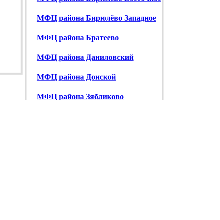
МФЦ района Бирюлёво Западное
МФЦ района Братеево
МФЦ района Даниловский
МФЦ района Донской
МФЦ района Зябликово
МФЦ района Москворечье-Сабурово
МФЦ района Нагатино-Садовники
МФЦ района Нагатинский Затон
МФЦ района Нагорный
МФЦ района Орехово-Борисово
Северное