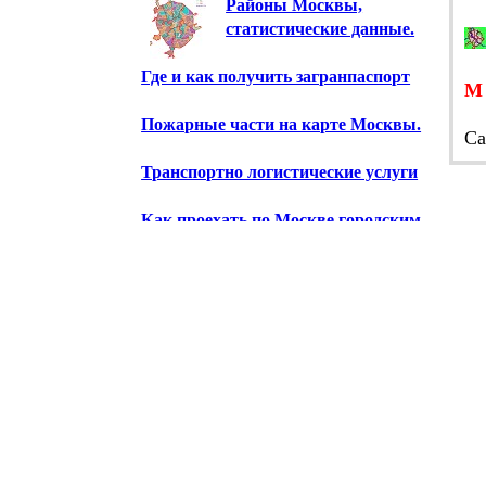
Районы Москвы,
статистические данные.
Где и как получить загранпаспорт
Пожарные части на карте Москвы.
Са
Транспортно логистические услуги
Как проехать по Москве городским
транспортом.
Схема железных дорог стран СНГ и
Балтии.
Предприятия Москвы.
Научно-исследовательские
институты