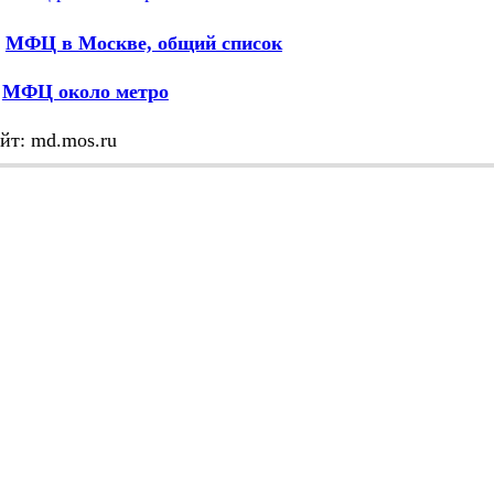
МФЦ в Москве, общий список
М
МФЦ около метро
йт: md.mos.ru