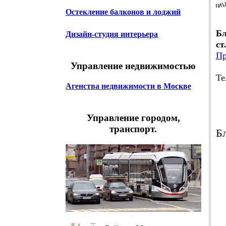
Остекление балконов и лоджий
Бл
Дизайн-студия интерьера
ст
Пр
Управление недвижимостью
Те
Агенства недвижимости в Москве
В
Еж
Управление городом,
транспорт.
Б