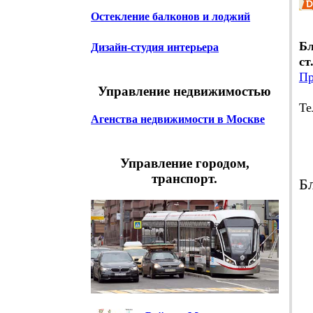
Остекление балконов и лоджий
Бл
Дизайн-студия интерьера
ст
Пр
Управление недвижимостью
Те
Агенства недвижимости в Москве
В
Еж
Управление городом,
транспорт.
Б