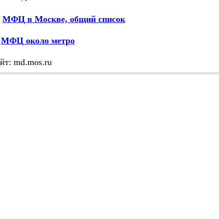
МФЦ в Москве, общий список
М
МФЦ около метро
йт: md.mos.ru