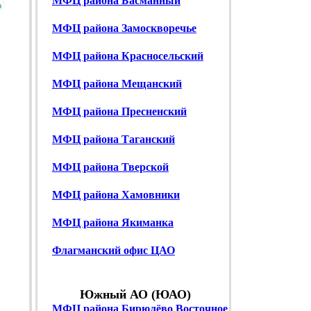
МФЦ района Басманный
p
МФЦ района Замоскворечье
МФЦ района Красносельский
МФЦ района Мещанский
МФЦ района Пресненский
МФЦ района Таганский
МФЦ района Тверской
МФЦ района Хамовники
МФЦ района Якиманка
Флагманский офис ЦАО
Южный АО (ЮАО)
МФЦ района Бирюлёво Восточное