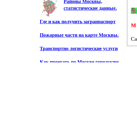
Районы Москвы,
статистические данные.
Где и как получить загранпаспорт
Пожарные части на карте Москвы.
Са
Транспортно логистические услуги
Как проехать по Москве городским
транспортом.
Схема железных дорог стран СНГ и
Балтии.
Предприятия Москвы.
Научно-исследовательские
институты