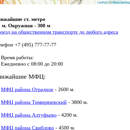
Leaflet
| ©
MoscowMa
ижайшие ст. метро
. м. Окружная - 300 м
оезд на общественном транспорте до любого адреса
лефон +7 (495) 777-77-77
ремя работы:
едневно с 08:00 до 20:00
лижайшие МФЦ:
МФЦ района Отрадное
- 2600 м.
МФЦ района Тимирязевский
- 3800 м.
МФЦ района Алтуфьево
- 4200 м.
МФЦ района Свиблово
- 4500 м.