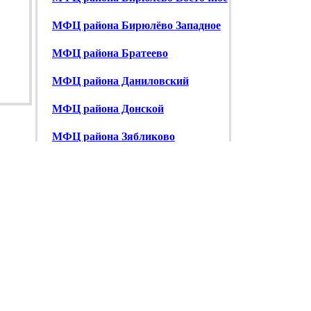
МФЦ района Бирюлёво Западное
МФЦ района Братеево
МФЦ района Даниловский
МФЦ района Донской
МФЦ района Зябликово
МФЦ района Москворечье-Сабурово
МФЦ района Нагатино-Садовники
МФЦ района Нагатинский Затон
МФЦ района Нагорный
МФЦ района Орехово-Борисово
Северное