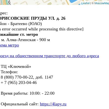
Leaflet
| ©
MoscowMa
рес:
ОРИСОВСКИЕ ПРУДЫ УЛ. д. 26
йон - Братеево (ЮАО)
n error occurred while processing this directive]
ижайшие ст. метро
. м. Алма-Атинская - 900 м
ема метро
оезд на общественном транспорте до любого адреса
Ц «Ключевой»
елефон:
(800) 770-00-22, доб. 1147
7 (965) 203-04-46
емя работы: 10:00: - 22:00
фициальный сайт:
https://4lapy.ru