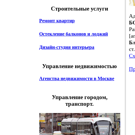
Строительные услуги
Ад
Ремонт квартир
Б
Ра
Остекление балконов и лоджий
[a
Бл
Дизайн-студия интерьера
ст
Сх
Управление недвижимостью
Пр
Агенства недвижимости в Москве
Т
Т
8 
Управление городом,
+ 
транспорт.
Вр
О