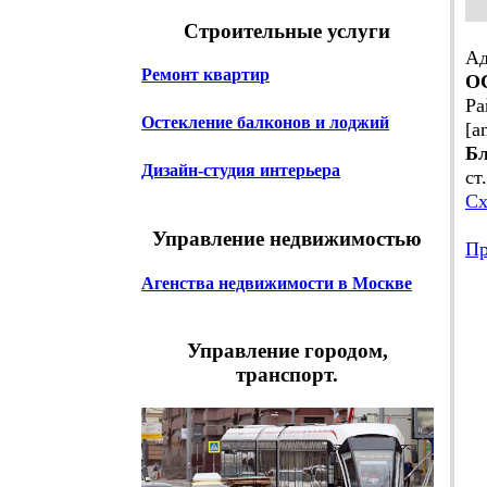
Строительные услуги
Ад
Ремонт квартир
О
Ра
Остекление балконов и лоджий
[a
Бл
Дизайн-студия интерьера
ст
Сх
Управление недвижимостью
Пр
Агенства недвижимости в Москве
Т
Т
8 
Управление городом,
+ 
транспорт.
Вр
О