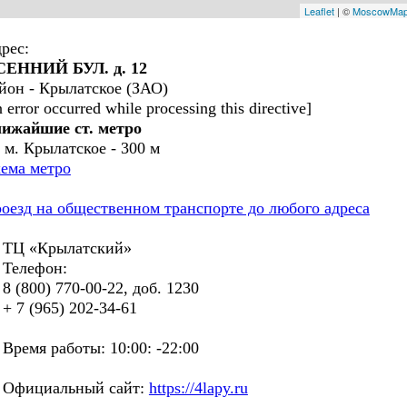
Leaflet
| ©
MoscowMa
рес:
СЕННИЙ БУЛ. д. 12
йон - Крылатское (ЗАО)
n error occurred while processing this directive]
ижайшие ст. метро
. м. Крылатское - 300 м
ема метро
оезд на общественном транспорте до любого адреса
Ц «Крылатский»
елефон:
(800) 770-00-22, доб. 1230
7 (965) 202-34-61
емя работы: 10:00: -22:00
фициальный сайт:
https://4lapy.ru