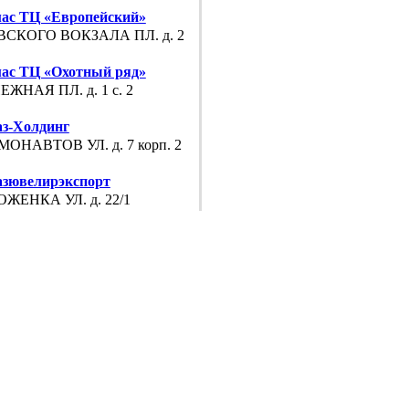
ас ТЦ «Европейский»
СКОГО ВОКЗАЛА ПЛ. д. 2
ас ТЦ «Охотный ряд»
ЖНАЯ ПЛ. д. 1 с. 2
з-Холдинг
ОНАВТОВ УЛ. д. 7 корп. 2
зювелирэкспорт
ЖЕНКА УЛ. д. 22/1
кварная лавка в Калашном
ТСКАЯ Б. УЛ. д. 21/18 с. 1
Модерн
ЬНАЯ УЛ. д. 12
ницкий ювелир на Тверской
СКАЯ УЛ. д. 6
ницкий ювелир м. Бабушкинская