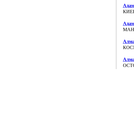
Адам
КИЕВ
Адам
МАНЕ
Алма
КОСМ
Алма
ОСТО
Анти
НИКИ
Арт-
СМОЛ
Брон
ТВЕР
Брон