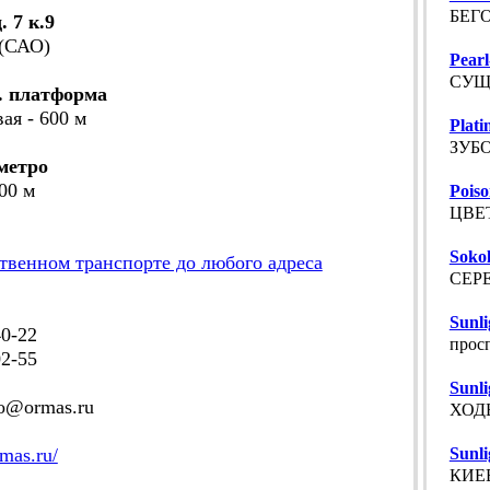
БЕГО
 7 к.9
 (САО)
Pearl
СУЩЕ
. платформа
вая - 600 м
Plati
ЗУБО
метро
700 м
Pois
ЦВЕТ
Soko
твенном транспорте до любого адреса
СЕРЕ
Sunl
0-22
прос
2-55
Sunl
o@ormas.ru
ХОДЫ
mas.ru/
Sunl
КИЕВ