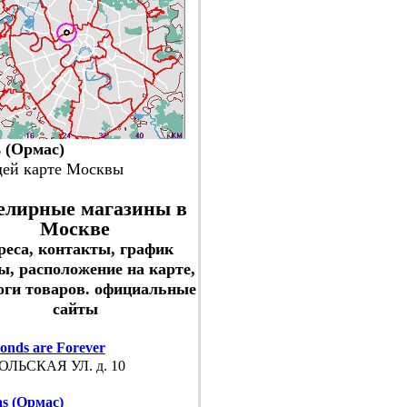
 (Ормас)
щей карте Москвы
лирные магазины в
Москве
реса, контакты, график
ы, расположение на карте,
оги товаров. официальные
сайты
onds are Forever
ЛЬСКАЯ УЛ. д. 10
s (Ормас)