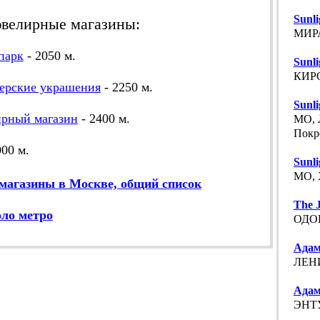
Sunl
велирные магазины:
МИРА
парк
- 2050 м.
Sunl
КИРО
ерские украшения
- 2250 м.
Sunl
рный магазин
- 2400 м.
МО, 
Покр
000 м.
Sunl
МО, 
агазины в Москве, общий список
The J
оло метро
ОДОЕ
Адам
ЛЕНИ
Адам
ЭНТУ