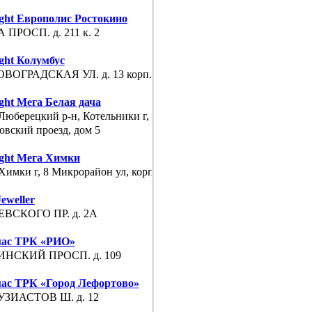
ight Европолис Ростокино
 ПРОСП. д. 211 к. 2
ight Колумбус
ВОГРАДСКАЯ УЛ. д. 13 корп. А
ight Мега Белая дача
Люберецкий р-н, Котельники г, 1-й
овский проезд, дом 5
ight Мега Химки
Химки г, 8 Микрорайон ул, корпус 2
eweller
ВСКОГО ПР. д. 2А
ас ТРК «РИО»
НСКИЙ ПРОСП. д. 109
ас ТРК «Город Лефортово»
ЗИАСТОВ Ш. д. 12