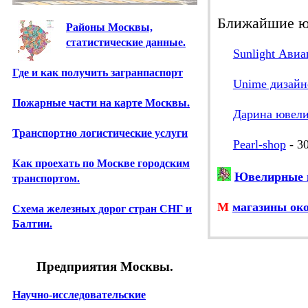
Ближайшие ю
Районы Москвы,
статистические данные.
Sunlight Авиа
Где и как получить загранпаспорт
Unime дизайн
Пожарные части на карте Москвы.
Дарина ювели
Транспортно логистические услуги
Pearl-shop
- 3
Как проехать по Москве городским
Ювелирные м
транспортом.
М
магазины ок
Схема железных дорог стран СНГ и
Балтии.
Предприятия Москвы.
Научно-исследовательские