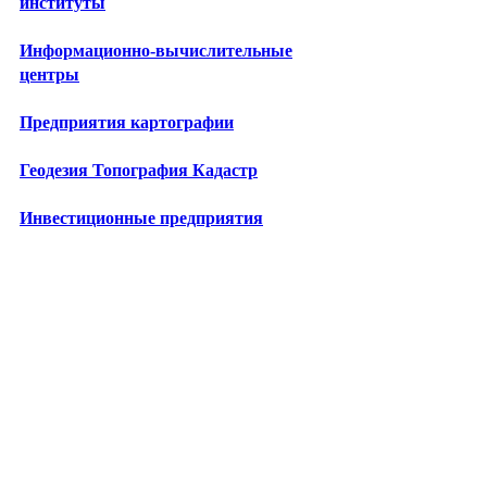
институты
Информационно-вычислительные
центры
Предприятия картографии
Геодезия Топография Кадастр
Инвестиционные предприятия
Лизинговые компании
Бизнес-школы
Центры повышения квалификации
Технопарки
Промкомплексы