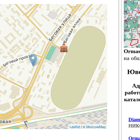
Ormas
на об
Юве
Ад
работ
катал
Diam
НИКО
Leaflet
| ©
MoscowMap
Orma