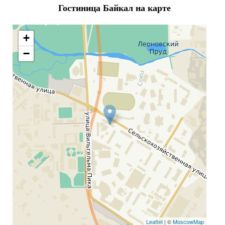
Гостиница Байкал на карте
+
−
Leaflet
| ©
MoscowMap