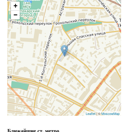
+
−
Leaflet
| ©
MoscowMap
Ближайшие ст. метро