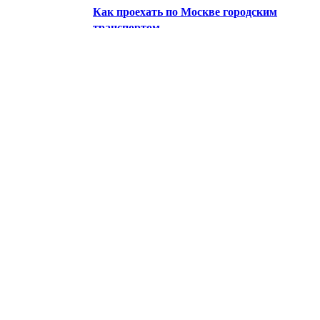
Как проехать по Москве городским
транспортом.
Схема железных дорог стран СНГ и
Балтии.
Предприятия Москвы.
Научно-исследовательские
институты
Информационно-вычислительные
центры
Предприятия картографии
Геодезия Топография Кадастр
Инвестиционные предприятия