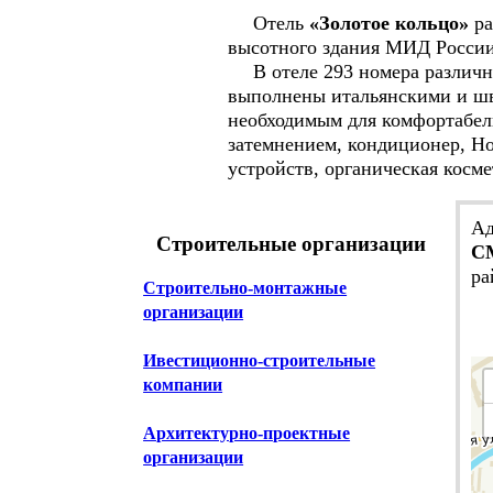
Отель
«Золотое кольцо»
ра
высотного здания МИД России 
В отеле 293 номера различны
выполнены итальянскими и шв
необходимым для комфортабел
затемнением, кондиционер, Ho
устройств, органическая косм
Ад
Строительные организации
С
ра
Строительно-монтажные
организации
Ивестиционно-строительные
компании
Архитектурно-проектные
организации