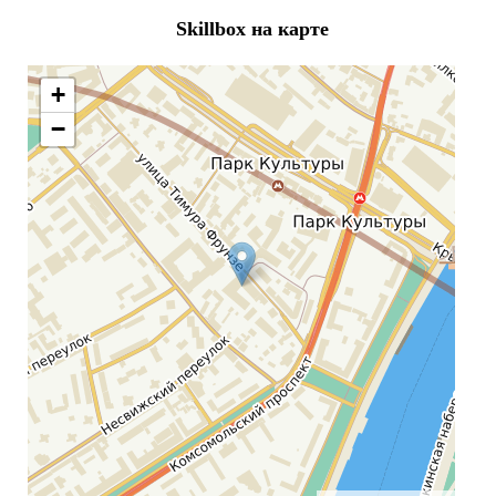
Skillbox на карте
+
−