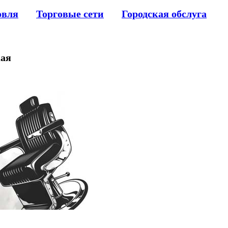
овля
Торговые сети
Городская обслуга
кая