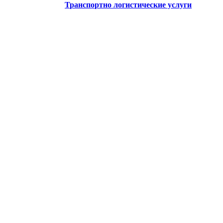
Транспортно логистические услуги
Как проехать по Москве городским
транспортом.
Схема железных дорог стран СНГ и
Балтии.
Предприятия Москвы.
Научно-исследовательские
институты
Информационно-вычислительные
центры
Предприятия картографии
Геодезия Топография Кадастр