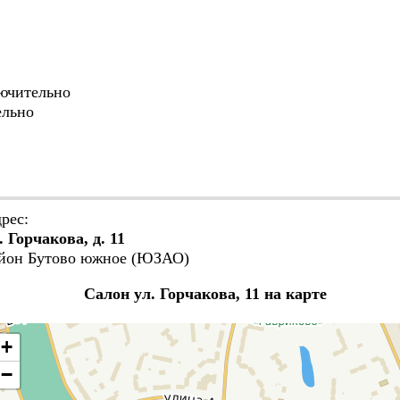
лючительно
ельно
рес:
. Горчакова, д. 11
йон Бутово южное (ЮЗАО)
Салон ул. Горчакова, 11 на карте
+
−