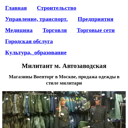
Главная
Строительство
Управление, транспорт.
Предприятия
Медицина
Торговля
Торговые сети
Городская обслуга
Культура,_образование
Милитант м. Автозаводская
Магазины Военторг в Москве, продажа одежды в
стиле милитари