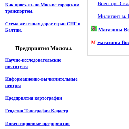
Военторг Скл
Как проехать по Москве городским
транспортом.
Милитант м. 
Схема железных дорог стран СНГ и
Магазины Во
Балтии.
М
магазины Вое
Предприятия Москвы.
Научно-исследовательские
институты
Информационно-вычислительные
центры
Предприятия картографии
Геодезия Топография Кадастр
Инвестиционные предприятия