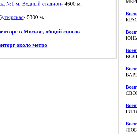
МЕР
ад №1 м. Водный стадион
- 4600 м.
Воен
Бутырская
- 5300 м.
КРАС
енторг в Москве, общий список
Воен
ЮНЫХ
нторг около метро
Воен
ВОЛ
Воен
ВАРШ
Воен
СВО
Воен
ГИЛЯ
Воен
ЛЮБЛ