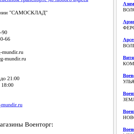
Азим
ВОЛ
нии "САМОСКЛАД"
Арме
ФЕРС
-90
0-66
Арсе
ВОЛГ
mundir.ru
Витя
-mundir.ru
КОМ
Воев
до 21:00
УЛЬЯ
 18:00
Воен
ЗЕМЛ
g-mundir.ru
Воен
НОВ
агазины Военторг:
Воен