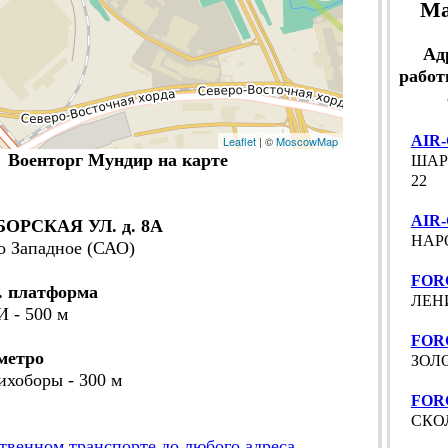
Ма
Ад
работ
AIR-
Leaflet
| ©
MoscowMap
Военторг Мундир на карте
ШАР
22
AIR-
РСКАЯ УЛ. д. 8А
НАРО
о Западное (САО)
FORC
. платформа
ЛЕНИ
И - 500 м
FORC
метро
ЗОЛО
ихоборы - 300 м
FORC
СКОЛ
твенном транспорте до любого адреса