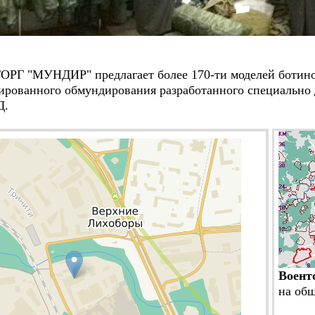
 "МУНДИР" предлагает более 170-ти моделей ботинок 
рованного обмундирования разработанного специально 
Д.
Воент
на об