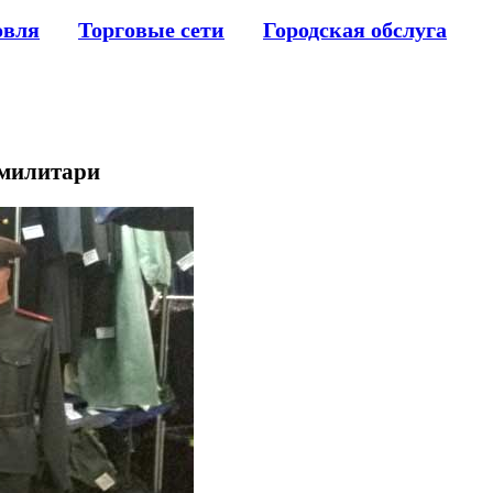
овля
Торговые сети
Городская обслуга
 милитари