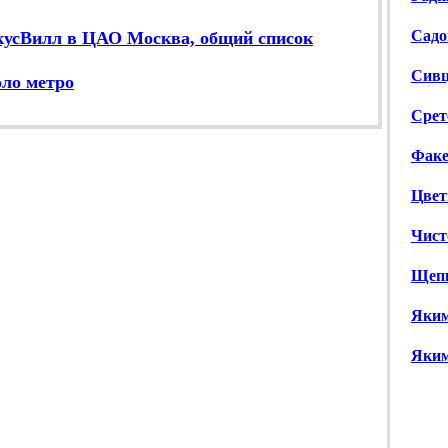
Садо
усВилл в ЦАО Москва, общий список
Сивц
оло метро
Срете
Факел
Цветн
Чисто
Щепки
Яким
Якима