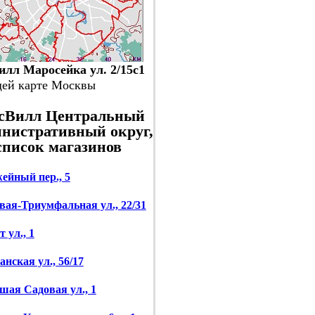
илл Маросейка ул. 2/15с1
щей карте Москвы
сВилл Центральный
нистративный округ,
список магазинов
ейный пер., 5
вая-Триумфальная ул., 22/31
 ул., 1
нская ул., 56/17
шая Садовая ул., 1