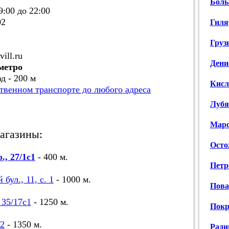
Боль
9:00 до 22:00
02
Гиля
Грузи
vill.ru
Дени
метро
д - 200 м
Кисло
твенном транспорте до любого адреса
Лубя
Маро
агазины:
Осто
., 27/1с1
- 400 м.
Петр
бул., 11, с. 1
- 1000 м.
Пова
 35/17с1
- 1250 м.
Покро
с2
- 1350 м.
Ради