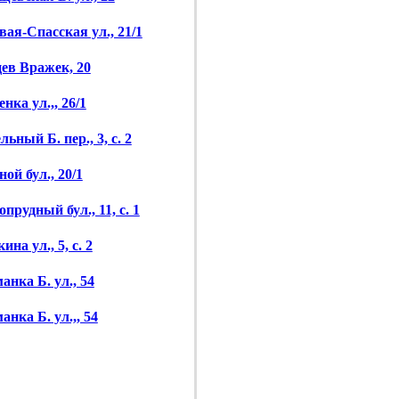
вая-Спасская ул., 21/1
ев Вражек, 20
нка ул.,, 26/1
ьный Б. пер., 3, с. 2
ой бул., 20/1
прудный бул., 11, с. 1
на ул., 5, с. 2
анка Б. ул., 54
нка Б. ул.,, 54