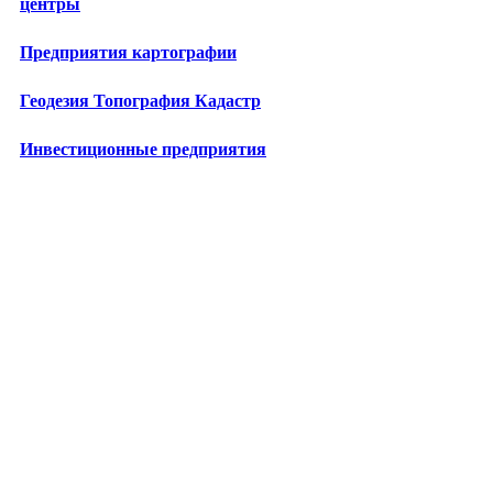
центры
Предприятия картографии
Геодезия Топография Кадастр
Инвестиционные предприятия
Лизинговые компании
Бизнес-школы
Центры повышения квалификации
Технопарки
Промкомплексы
Энергетические предприятия