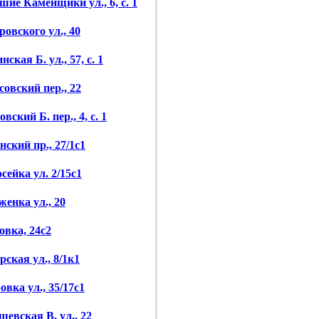
шие Каменщики ул., 6, с. 1
ровского ул., 40
нская Б. ул., 57, с. 1
совский пер., 22
вский Б. пер., 4, с. 1
нский пр., 27/1с1
сейка ул. 2/15с1
женка ул., 20
овка, 24с2
рская ул., 8/1к1
вка ул., 35/17с1
щевская В. ул., 22