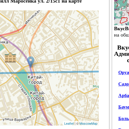
илл Маросейка ул. 2/15с1 на карте
ВкусВ
на об
Вку
Адми
Оруж
Садо
Арбат
Баума
Боль
Leaflet
| ©
MoscowMap