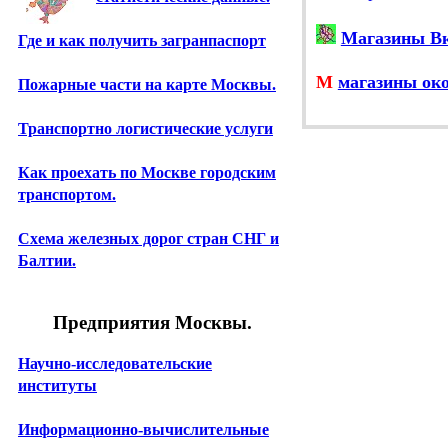
Магазины Вк
Где и как получить загранпаспорт
М
магазины ок
Пожарные части на карте Москвы.
Транспортно логистические услуги
Как проехать по Москве городским
транспортом.
Схема железных дорог стран СНГ и
Балтии.
Предприятия Москвы.
Научно-исследовательские
институты
Информационно-вычислительные