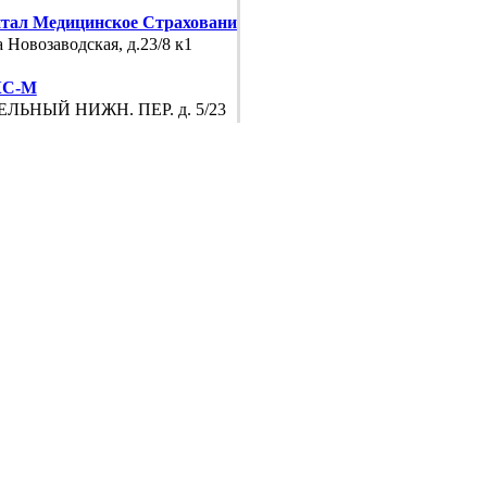
тал Медицинское Страхование
 Новозаводская, д.23/8 к1
С-М
ЛЬНЫЙ НИЖН. ПЕР. д. 5/23
тет-СК
РОДНОЕ Ш. д. 6 корп. 5
с-Гарант
ГОВСКАЯ М. УЛ. д. 8
ссанс здоровье
ЕНЕВСКАЯ НАБ. д. 7 с. 22
ссанс Страховани
ЕНЕВСКАЯ НАБ. д. 7 с. 22
-Гарантия Офис продаж
РНЫЙ ПР. д. 6
-Гарантия Центр выплат