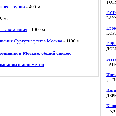
ТОЛМ
знес группа
- 400 м.
ГУТА
0 м.
БАУМ
Евро
вая компания
- 1000 м.
КОРО
мпания Сургутнефтегаз Москва
- 1100 м.
ЕРВ 
ДОБР
омпании в Москве, общий список
Зетт
омпании около метро
БАГР
Инго
ул. П
Инта
ДЕРБ
Капи
КАД