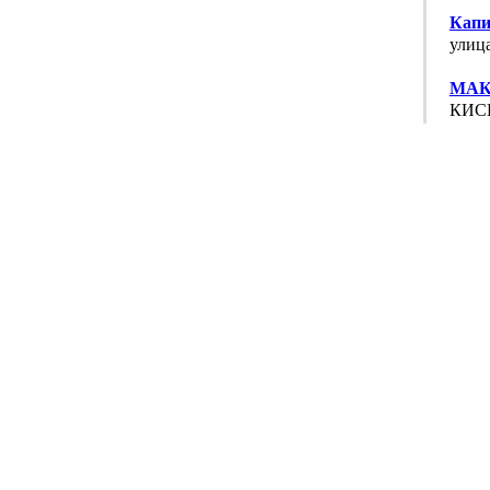
Капи
улица
МАК
КИСЕ
Пари
ЗАГО
Поли
ПИРО
Рене
ДЕРБ
Рене
ДЕРБ
РЕСО
НАГО
РЕСО