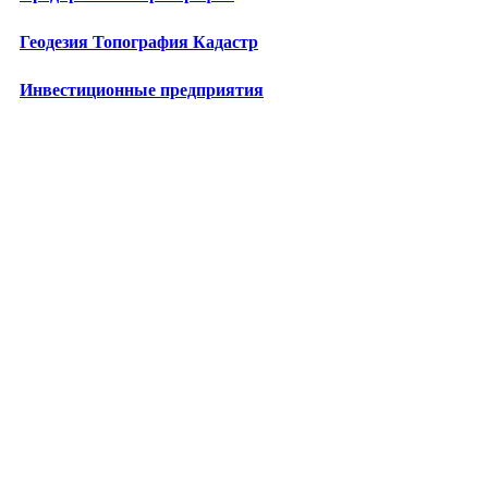
Геодезия Топография Кадастр
Инвестиционные предприятия
Лизинговые компании
Бизнес-школы
Центры повышения квалификации
Технопарки
Промкомплексы
Энергетические предприятия
Медицина в Москве