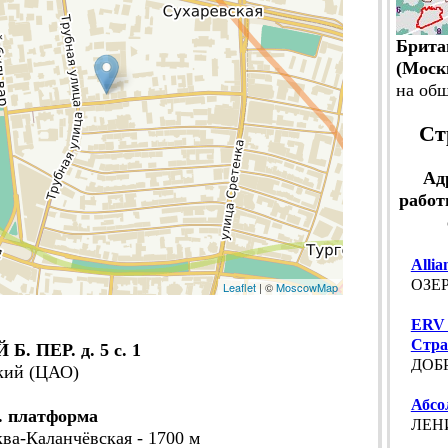
Брита
(Моск
на об
Ст
Ад
работ
Allia
ОЗЕР
Leaflet
| ©
MoscowMap
ERV 
Стра
 ПЕР. д. 5 с. 1
ДОБР
кий (ЦАО)
Абсо
. платформа
ЛЕНИ
ква-Каланчёвская - 1700 м