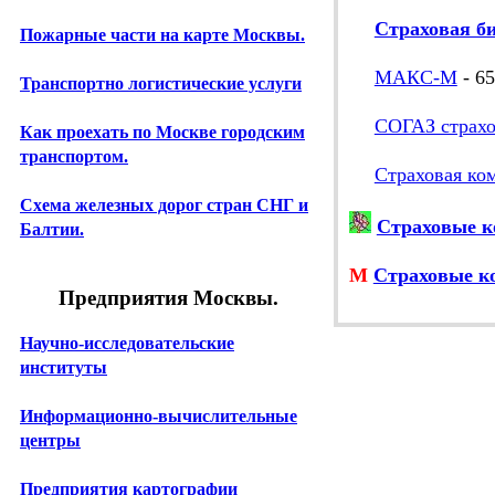
Страховая би
Пожарные части на карте Москвы.
МАКС-М
- 65
Транспортно логистические услуги
СОГАЗ страхо
Как проехать по Москве городским
транспортом.
Страховая ко
Схема железных дорог стран СНГ и
Страховые к
Балтии.
М
Страховые к
Предприятия Москвы.
Научно-исследовательские
институты
Информационно-вычислительные
центры
Предприятия картографии