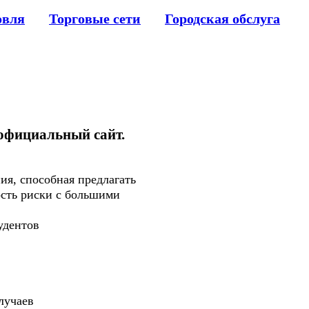
овля
Торговые сети
Городская обслуга
 официальный сайт.
я, способная предлагать
ость риски с большими
удентов
лучаев