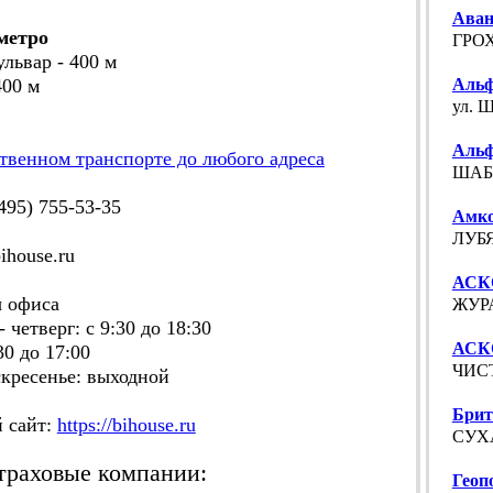
Аван
метро
ГРОХ
ульвар - 400 м
400 м
Альф
ул. Ш
Альф
твенном транспорте до любого адреса
ШАБО
95) 755-53-35
Амко
ЛУБЯ
house.ru
АСКО
 офиса
ЖУРА
етверг: с 9:30 до 18:30
АСК
0 до 17:00
ЧИСТ
ресенье: выходной
Брит
сайт:
https://bihouse.ru
СУХА
траховые компании:
Геоп