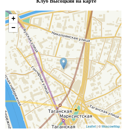
Клуб Высоцкий на карте
+
−
Leaflet
| ©
MoscowMap