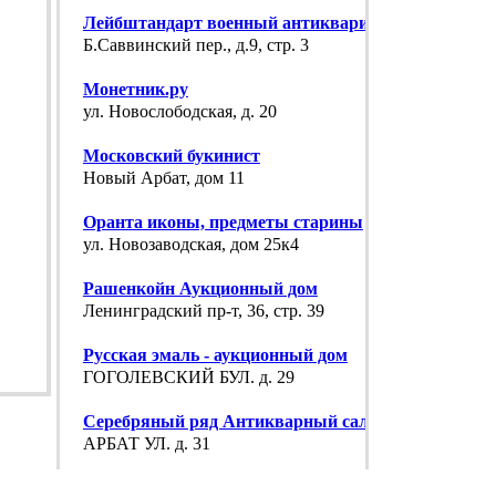
Лейбштандарт военный антиквариат
Б.Саввинский пер., д.9, стр. 3
Монетник.ру
ул. Новослободская, д. 20
Московский букинист
Новый Арбат, дом 11
Оранта иконы, предметы старины
ул. Новозаводская, дом 25к4
Рашенкойн Аукционный дом
Ленинградский пр-т, 36, стр. 39
Русская эмаль - аукционный дом
ГОГОЛЕВСКИЙ БУЛ. д. 29
Серебряный ряд Антикварный салон
АРБАТ УЛ. д. 31
Сказка Антикварный салон