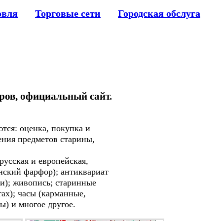
овля
Торговые сети
Городская обслуга
аров, официальный сайт.
тся: оценка, покупка и
ения предметов старины,
русская и европейская,
енский фарфор); антиквариат
ки); живопись; старинные
ах); часы (карманные,
ы) и многое другое.