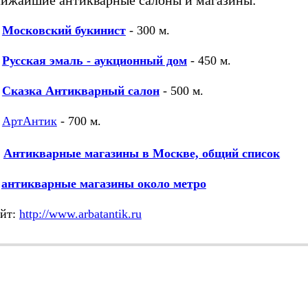
Московский букинист
- 300 м.
Русская эмаль - аукционный дом
- 450 м.
Сказка Антикварный салон
- 500 м.
АртАнтик
- 700 м.
Антикварные магазины в Москве, общий список
М
антикварные магазины около метро
йт:
http://www.arbatantik.ru