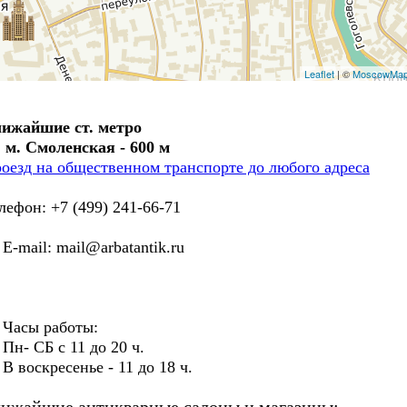
Leaflet
| ©
MoscowMa
ижайшие ст. метро
. м. Смоленская - 600 м
оезд на общественном транспорте до любого адреса
лефон: +7 (499) 241-66-71
mail: mail@arbatantik.ru
асы работы:
- СБ с 11 до 20 ч.
воскресенье - 11 до 18 ч.
ижайшие антикварные салоны и магазины: