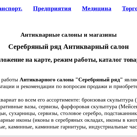
анспорт.
Предприятия
Медицина
Торг
Антикварные салоны и магазины
Серебряный ряд Антикварный салон
ложение на карте, режим работы, каталог тов
 работы
Антикварного салона "Серебряный ряд"
являю
ьтации и рекомендации по вопросам продажи и приобрет
риат во всем его ассортименте: бронзовая скульптура (
коративные вазы, сервизы, фарфоровая скульптура (Мейс
дьи, сухарницы, сервизы, столовое серебро, подстаканни
рные иконы (иконы в серебряных окладах, иконы в киот
ые, каминные, каминные гарнитуры, индустриальные час