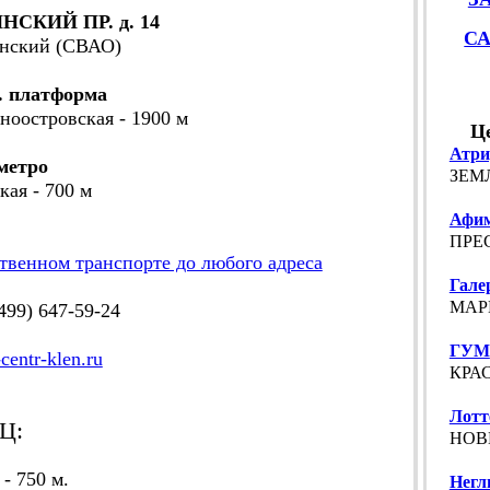
СКИЙ ПР. д. 14
С
инский (СВАО)
. платформа
ноостровская - 1900 м
Ц
Атр
метро
ЗЕМЛ
кая - 700 м
Афим
ПРЕС
твенном транспорте до любого адреса
Гале
МАРК
99) 647-59-24
ГУМ
-centr-klen.ru
КРАС
Лотт
Ц:
НОВИ
- 750 м.
Негл