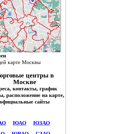
ен
щей карте Москвы
орговые центры в
Москве
реса, контакты, график
ы, расположение на карте,
официальные сайты
АО
ЮАО
ЮЗАО
АО
ЮВАО
СЗАО