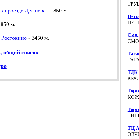
ТРУБ
в проезде Дежнёва
- 1850 м.
Петр
ПЕТР
1850 м.
Смол
s Ростокино
- 3450 м.
СМОЛ
, общий список
Тага
ТАГА
тро
ТДК 
КРАС
Торг
КОЖЕ
Торг
ТИШИ
ТЦ А
ОВЧИ