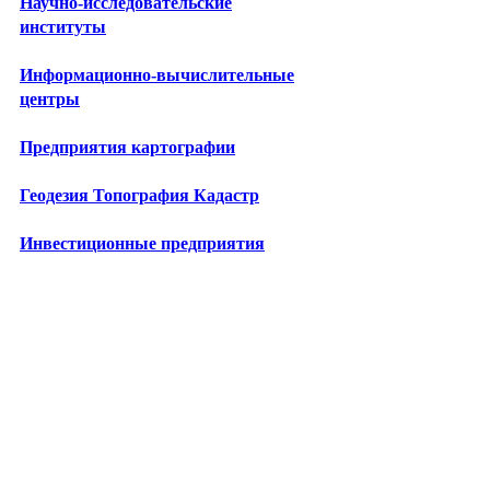
Научно-исследовательские
институты
Информационно-вычислительные
центры
Предприятия картографии
Геодезия Топография Кадастр
Инвестиционные предприятия
Лизинговые компании
Бизнес-школы
Центры повышения квалификации
Технопарки
Промкомплексы