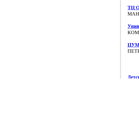
ТЦ О
МАНЕ
Унив
КОМ
ЦУ
ПЕТР
Детс
ВАРШ
Диск
ОРДЖ
Зель
ПОДО
Перс