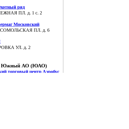
хотный ряд
ЖНАЯ ПЛ. д. 1 с. 2
ермаг Московский
СОМОЛЬСКАЯ ПЛ. д. 6
М
ОВКА УЛ. д. 2
Южный АО (ЮАО)
кий торговый центр Аэробус
АВСКОЕ Ш. д. 95 к. 1
онт-центр Орджоникидзе 11
ОНИКИДЗЕ УЛ. д. 11
грос Центральный офис
ЛЬСКИХ КУРСАНТОВ УЛ. д. 26
ей для Детей, м. Улица академика