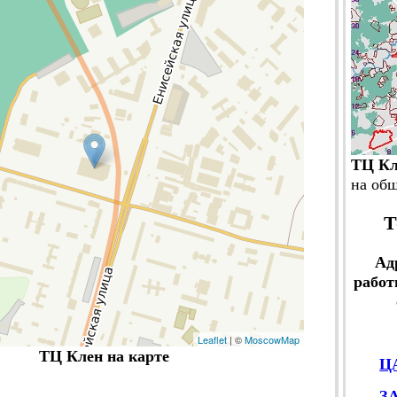
ТЦ Кл
на об
Т
Ад
работ
Leaflet
| ©
MoscowMap
ТЦ Клен на карте
Ц
З