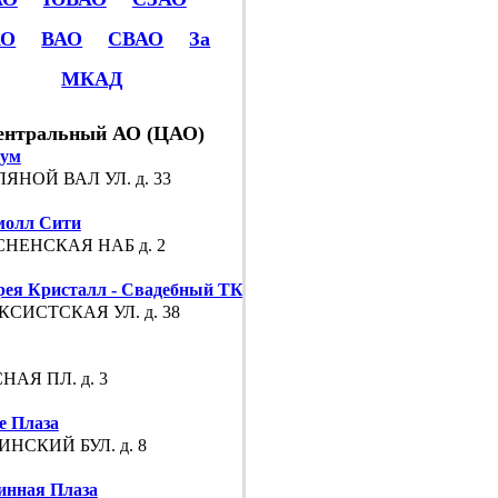
АО
ВАО
СВАО
За
МКАД
ентральный АО (ЦАО)
иум
ЯНОЙ ВАЛ УЛ. д. 33
олл Сити
НЕНСКАЯ НАБ д. 2
рея Кристалл - Свадебный ТК
СИСТСКАЯ УЛ. д. 38
НАЯ ПЛ. д. 3
е Плаза
НСКИЙ БУЛ. д. 8
инная Плаза