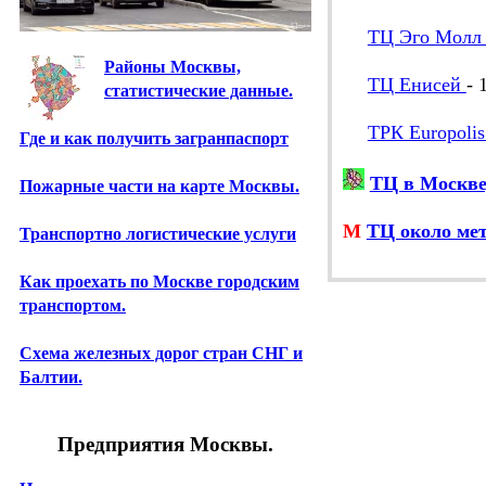
ТЦ Эго Молл 
Районы Москвы,
ТЦ Енисей
- 
статистические данные.
ТРК Europoli
Где и как получить загранпаспорт
ТЦ в Москве
Пожарные части на карте Москвы.
М
ТЦ около ме
Транспортно логистические услуги
Как проехать по Москве городским
транспортом.
Схема железных дорог стран СНГ и
Балтии.
Предприятия Москвы.