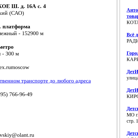
 Ш. д. 16А с. 4
Анто
кий (САО)
това
КОТЛ
. платформа
межный - 152900 м
Всё 
РАДИ
метро
 - 300 м
Горо
КАРЬЕ
dex.rumoscow
ДетИ
улица
твенном транспорте до любого адреса
ДетИ
5) 766-96-49
КИРО
Детс
МО г.
стр. 
Детс
skiy@olant.ru