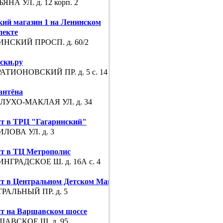
ЯНА УЛ. д. 12 корп. 2
кий магазин 1 на Ленинском
пекте
НСКИЙ ПРОСП. д. 60/2
ски.ру
АТИОНОВСКИЙ ПР. д. 5 с. 14
нтёна
УХО-МАКЛАЯ УЛ. д. 34
т в ТРЦ "Гагаринский"
ЛОВА УЛ. д. 3
т в ТЦ Метрополис
НГРАДСКОЕ Ш. д. 16А с. 4
т в Центральном Детском Магазине
РАЛЬНЫЙ ПР. д. 5
т на Варшавском шоссе
АВСКОЕ Ш. д. 95