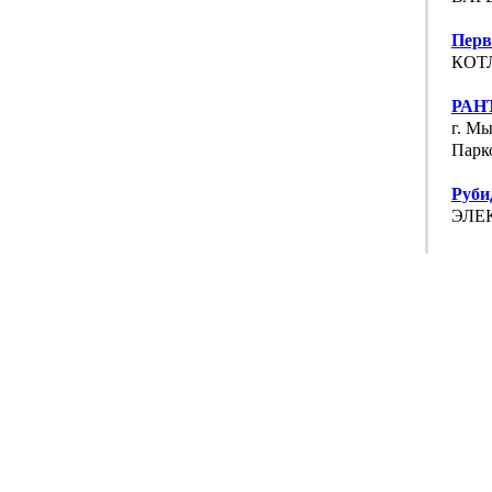
Перв
КОТЛ
РАН
г. М
Парко
Руби
ЭЛЕК
Элеф
ШУХО