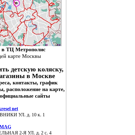
 в ТЦ Метрополис
щей карте Москвы
ть детскую коляску,
агазины в Москве
реса, контакты, график
ы, расположение на карте,
официальные сайты
resel net
НИКИ УЛ. д. 10 к. 1
-MAG
ЛЬНАЯ 2-Я УЛ. д. 2 с. 4