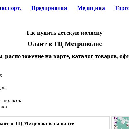
анспорт.
Предприятия
Медицина
Торг
Где купить детскую коляску
Олант в ТЦ Метрополис
ы, расположение на карте, каталог товаров, оф
х
док
я колясок
нка
ант в ТЦ Метрополис на карте