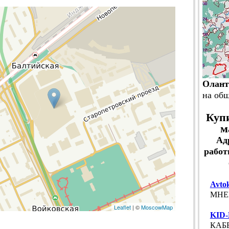
Олант
на об
Купи
м
Ад
работ
Avtok
МНЕВ
Leaflet
| ©
MoscowMap
KID
КАБЕ