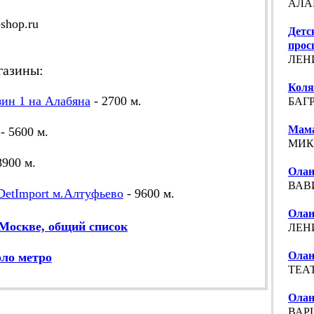
АЛАБ
shop.ru
Детс
прос
ЛЕНИ
газины:
Коля
зин 1 на Алабяна
- 2700 м.
БАГР
Мама
- 5600 м.
МИКЛ
8900 м.
Олан
ВАВИ
DetImport м.Алтуфьево
- 9600 м.
Олан
Москве, общий список
ЛЕНИ
Олан
оло метро
ТЕАТ
Олан
ВАРШ