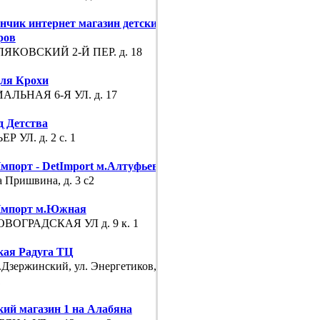
нчик интернет магазин детских
ров
ЯКОВСКИЙ 2-Й ПЕР. д. 18
для Крохи
АЛЬНАЯ 6-Я УЛ. д. 17
д Детства
Р УЛ. д. 2 с. 1
мпорт - DetImport м.Алтуфьево
 Пришвина, д. 3 с2
мпорт м.Южная
ВОГРАДСКАЯ УЛ д. 9 к. 1
кая Радуга ТЦ
Дзержинский, ул. Энергетиков, д. 16,
1
кий магазин 1 на Алабяна