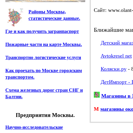
Сайт: www.olant-
Районы Москвы,
статистические данные.
Ближайшие ма
Где и как получить загранпаспорт
Детский мага
Пожарные части на карте Москвы.
Avtokresel net
Транспортно логистические услуги
Коляски.ру
- 
Как проехать по Москве городским
транспортом.
ДетИмпорт - 
Схема железных дорог стран СНГ и
Магазины в 
Балтии.
М
магазины ок
Предприятия Москвы.
Научно-исследовательские