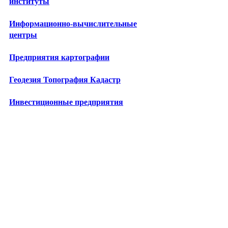
институты
Информационно-вычислительные
центры
Предприятия картографии
Геодезия Топография Кадастр
Инвестиционные предприятия
Лизинговые компании
Бизнес-школы
Центры повышения квалификации
Технопарки
Промкомплексы