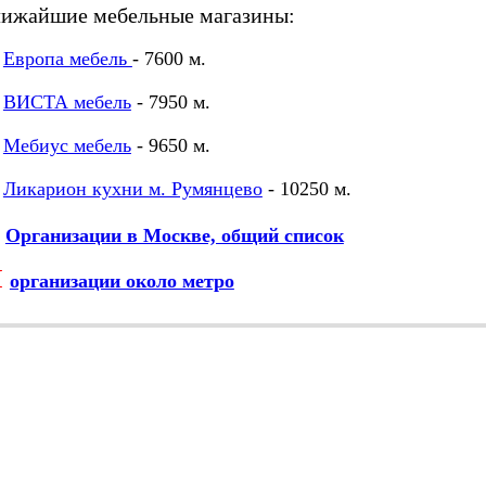
лижайшие мебельные магазины:
Европа мебель
- 7600 м.
ВИСТА мебель
- 7950 м.
Мебиус мебель
- 9650 м.
Ликарион кухни м. Румянцево
- 10250 м.
Организации в Москве, общий список
М
организации около метро