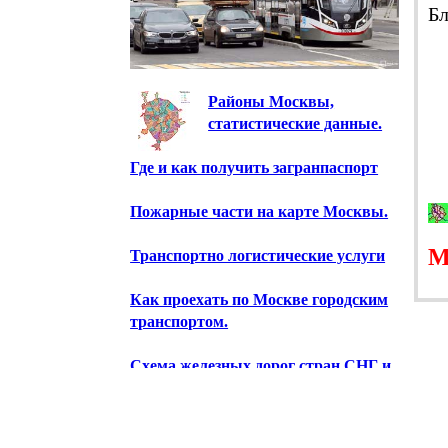
Б
Районы Москвы,
статистические данные.
Где и как получить загранпаспорт
Пожарные части на карте Москвы.
Транспортно логистические услуги
Как проехать по Москве городским
транспортом.
Схема железных дорог стран СНГ и
Балтии.