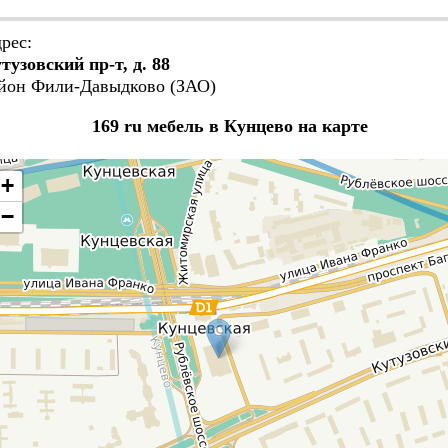
рес:
тузовский пр-т, д. 88
йон Фили-Давыдково (ЗАО)
169 ru мебель в Кунцево на карте
+
−