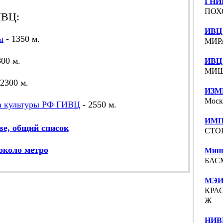
ГНИ
ПОХО
ИВЦ:
ИВЦ 
ы
- 1350 м.
МИРА
800 м.
ИВЦ 
МИШИ
 2300 м.
ИЗМ
Москв
а культуры РФ ГИВЦ
- 2550 м.
ИМП
е, общий список
СТОР
около метро
Мини
БАСМ
МЭИ
КРАС
Ж
НИВЦ