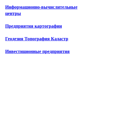
Информационно-вычислительные
центры
Предприятия картографии
Геодезия Топография Кадастр
Инвестиционные предприятия
Лизинговые компании
Бизнес-школы
Центры повышения квалификации
Технопарки
Промкомплексы
Энергетические предприятия