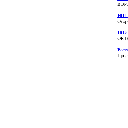
ВОРО
НПП
Огоро
ПОИ
ОКТЯ
Росг
Предт