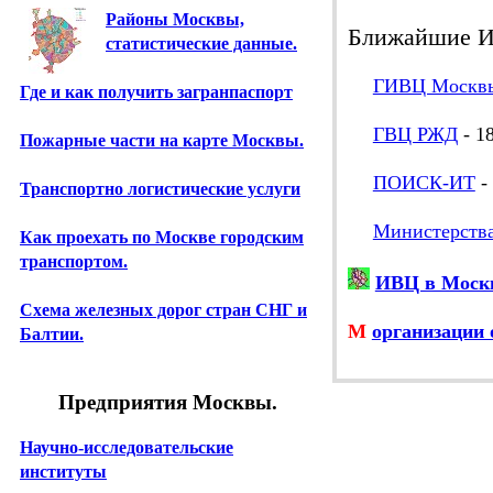
Районы Москвы,
Ближайшие 
статистические данные.
ГИВЦ Москв
Где и как получить загранпаспорт
ГВЦ РЖД
- 1
Пожарные части на карте Москвы.
ПОИСК-ИТ
-
Транспортно логистические услуги
Министерств
Как проехать по Москве городским
транспортом.
ИВЦ в Москв
Схема железных дорог стран СНГ и
М
организации 
Балтии.
Предприятия Москвы.
Научно-исследовательские
институты