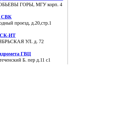
БЬЕВЫ ГОРЫ, МГУ корп. 4
 СВК
дный проезд, д.20,стр.1
СК-ИТ
БРЬСКАЯ УЛ. д. 72
идромета ГВЦ
еченский Б. пер д.11 с1