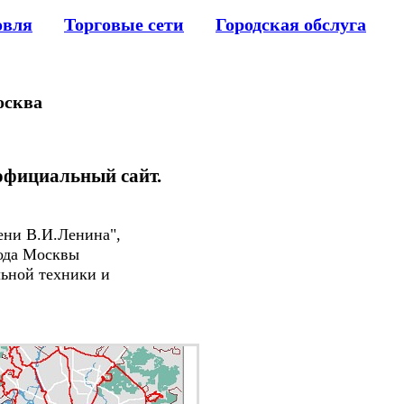
овля
Торговые сети
Городская обслуга
осква
 официальный сайт.
ени В.И.Ленина",
ода Москвы
льной техники и