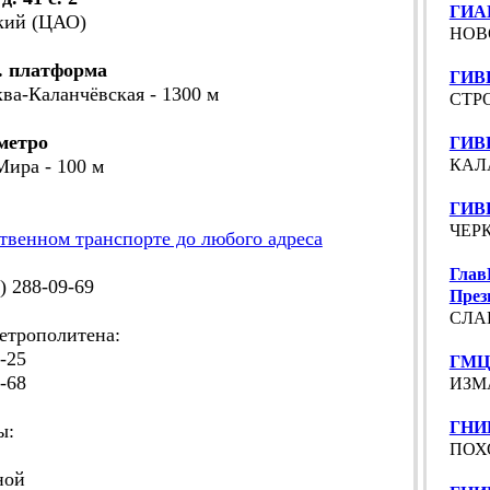
ГИА
кий (ЦАО)
НОВ
. платформа
ГИВ
ква-Каланчёвская - 1300 м
СТРО
метро
ГИВ
Мира - 100 м
КАЛА
ГИВЦ
ЧЕРК
твенном транспорте до любого адреса
Глав
 288-09-69
През
СЛАВ
трополитена:
-25
ГМЦ 
-68
ИЗМ
ГНИВ
ы:
ПОХО
ной