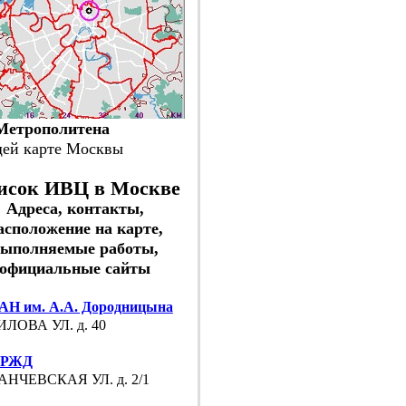
етрополитена
щей карте Москвы
исок ИВЦ в Москве
Адреса, контакты,
асположение на карте,
выполняемые работы,
официальные сайты
АН им. А.А. Дородницына
ЛОВА УЛ. д. 40
 РЖД
НЧЕВСКАЯ УЛ. д. 2/1