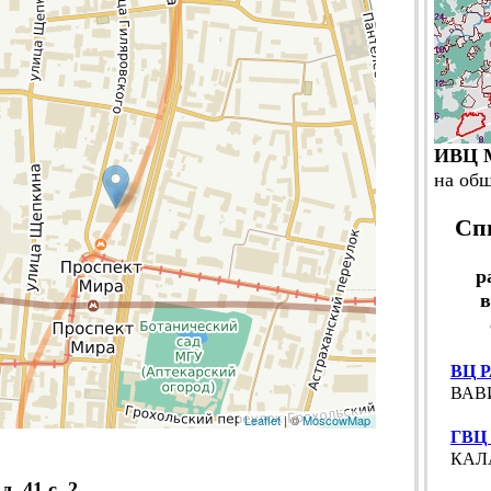
ИВЦ М
на об
Сп
р
ВЦ Р
ВАВИ
Leaflet
| ©
MoscowMap
ГВЦ
КАЛА
 41 с. 2