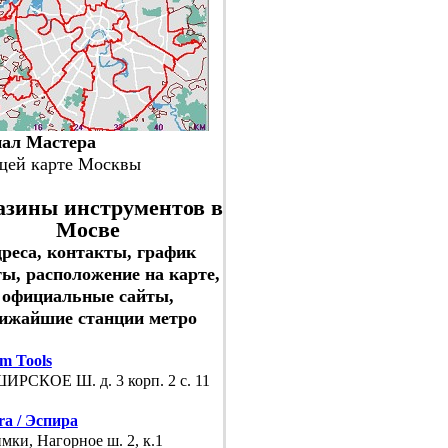
нал Мастера
щей карте Москвы
зины инструментов в
Мосве
реса, контакты, график
ы, расположение на карте,
официальные сайты,
ижайшие станции метро
m Tools
РСКОЕ Ш. д. 3 корп. 2 с. 11
ra / Эспира
имки, Нагорное ш. 2, к.1