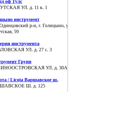
лд оф Тулс
ТСКАЯ УЛ. д. 11 к. 1
ицыно инструмент
динцовский р-н, г. Голицыно, ул.
тская, 59
ерия инструмента
ЛОВСКАЯ УЛ. д. 27 с. 3
трумент Групп
ИНООСТРОВСКАЯ УЛ. д. 30А с. 15
та / Licota Варшавское ш.
ШАВСКОЕ Ш. д. 125
та / Licota Колодезный пер.
ОДЕЗНЫЙ ПЕР д. 3
СТАК ЮЖНЫЙ ПОРТ
ОПОРТОВЫЙ 2-Й ПР. д. 14/22 с. 1
ТАК, ТРАКТ