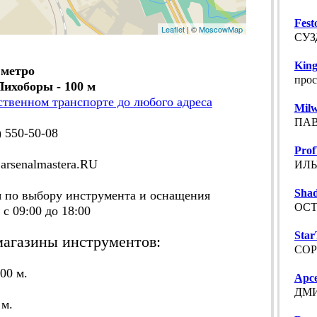
Fest
Leaflet
| ©
MoscowMap
СУЗ
King
 метро
прос
Лихоборы - 100 м
ственном транспорте до любого адреса
Mil
ПАВ
) 550-50-08
Prof
rsenalmastera.RU
ИЛЬ
Sha
по выбору инструмента и оснащения
ОСТ
09:00 до 18:00
Star
агазины инструментов:
СОР
00 м.
Арс
ДМИ
 м.