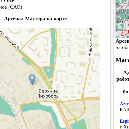
"7 ONE
ное (САО)
Арсенал Мастера на карте
Арсе
на об
Мага
Ад
работ
бл
Arte
КАШИ
Espi
г. Х