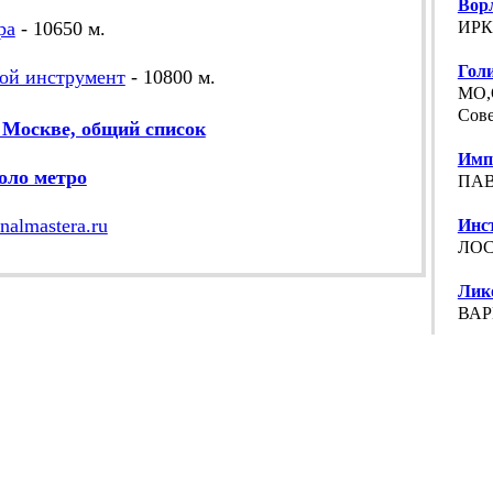
Вор
ра
- 10650 м.
ИРКУ
Гол
ной инструмент
- 10800 м.
МО,О
Сове
 Москве, общий список
Имп
оло метро
ПАВ
enalmastera.ru
Инс
ЛОС
Лико
ВАР
Лико
КОЛ
МА
ЮЖН
МАС