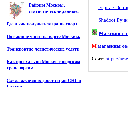
Районы Москвы,
Espira / Эспи
статистические данные.
Shadoof Руч
Где и как получить загранпаспорт
Магазины в
Пожарные части на карте Москвы.
М
магазины ок
Транспортно логистические услуги
Cайт:
https://ars
Как проехать по Москве городским
транспортом.
Схема железных дорог стран СНГ и
Балтии.
Предприятия Москвы.
Научно-исследовательские
институты