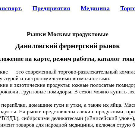
анспорт.
Предприятия
Медицина
Торг
Рынки Москвы продуктовые
Даниловский фермерский рынок
ложение на карте, режим работы, каталог тов
кве — это современный торгово-развлекательный компл
руктурой и гастрономическими возможностями.
е и экзотические продукты: южные полосатые помидор
рокколи, грунтовые помидоры. В сезон можно купить ле
репёлки, домашние гуси и утки, а также их яйца. Мясо
укты. На рынке представлены лавки с продуктами, пр
СУВИДЪ), сибирскими деликатесами («Енисейский улов»)
ент товаров для народной медицины, включая струю боб