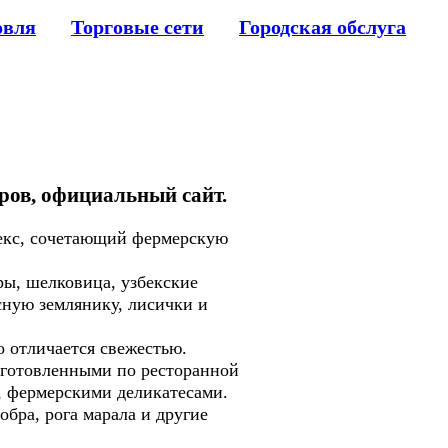
овля
Торговые сети
Городская обслуга
аров, официальный сайт.
екс, сочетающий фермерскую
ы, шелковица, узбекские
сную землянику, лисички и
 отличается свежестью.
иготовленными по ресторанной
, фермерскими деликатесами.
ра, рога марала и другие