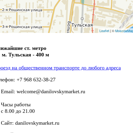
Leaflet
| ©
MoscowMa
ижайшие ст. метро
. м. Тульская - 400 м
оезд на общественном транспорте до любого адреса
лефон: +7 968 632-38-27
ail: welcome@danilovskymarket.ru
асы работы
8.00 до 21.00
йт: danilovskymarket.ru