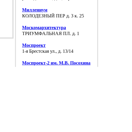
Миллениум
КОЛОДЕЗНЫЙ ПЕР д. 3 к. 25
Москомархитектура
ТРИУМФАЛЬНАЯ ПЛ. д. 1
Моспроект
1-я Брестская ул., д. 13/14
Моспроект-2 им. М.В. Посохина
БРЕСТСКАЯ 2-Я УЛ. д. 5 с. 1
Переустройство, проектная организация
ЖУКОВА МАРШАЛА ПРОСП. д. 17 к. 1
Построй.ру
БАСМАННАЯ НОВ. УЛ. д. 19
Промфинстрой
2-Й КВАРТАЛ КАПОТНИ д. 20