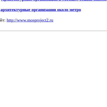
М
архитектурные организации около метро
йт:
http://www.mosproject2.ru