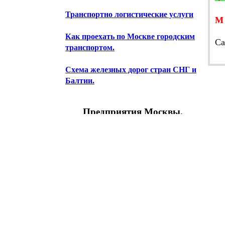
Транспортно логистические услуги
Как проехать по Москве городским
Cа
транспортом.
Схема железных дорог стран СНГ и
Балтии.
Предприятия Москвы.
Научно-исследовательские
институты
Информационно-вычислительные
центры
Предприятия картографии
Геодезия Топография Кадастр