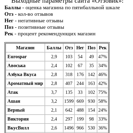
Выходные параметры сайта «Отзовик»:
Баллы
- оценка магазина по пятибалльной шкале
Отз
- кол-во отзывов
Нег
- негативные отзывы
Поз
- позитивные отзывы
Рек
- процент рекомендующих магазин
Магазин
Баллы
Отз
Нег
Поз
Рек
Eurospar
2,9
103
54
49
47%
Авоська
2,4
102
67
35
34%
Азбука Вкуса
2,8
318
176
142
46%
Ароматный мир
2,8
407
244
163
42%
Атак
3,7
135
33
102
75%
Ашан
3,2
1599
669
930
58%
Верный
2,1
642
488
154
24%
Виктория
2,4
297
199
98
33%
ВкусВилл
2,6
1496
966
530
36%