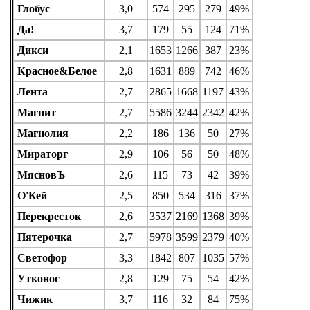
Глобус
3,0
574
295
279
49%
Да!
3,7
179
55
124
71%
Дикси
2,1
1653
1266
387
23%
Красное&Белое
2,8
1631
889
742
46%
Лента
2,7
2865
1668
1197
43%
Магнит
2,7
5586
3244
2342
42%
Магнолия
2,2
186
136
50
27%
Мираторг
2,9
106
56
50
48%
МясновЪ
2,6
115
73
42
39%
О'Кей
2,5
850
534
316
37%
Перекресток
2,6
3537
2169
1368
39%
Пятерочка
2,7
5978
3599
2379
40%
Светофор
3,3
1842
807
1035
57%
Утконос
2,8
129
75
54
42%
Чижик
3,7
116
32
84
75%